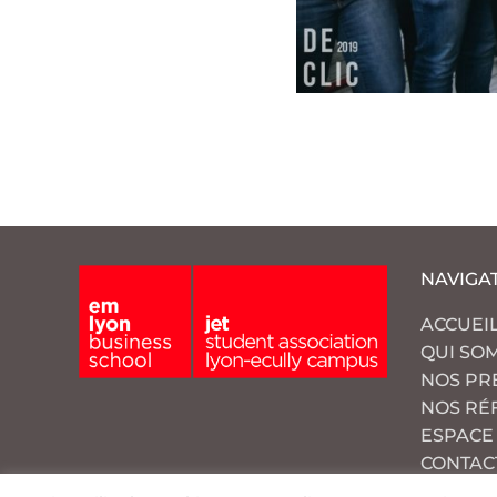
NAVIGA
ACCUEI
QUI SO
NOS PR
NOS RÉ
ESPACE
CONTAC