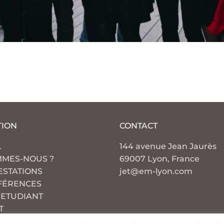
TION
CONTACT
L
144 avenue Jean Jaurès
MMES-NOUS ?
69007 Lyon, France
ESTATIONS
jet@em-lyon.com
FÉRENCES
 ETUDIANT
T